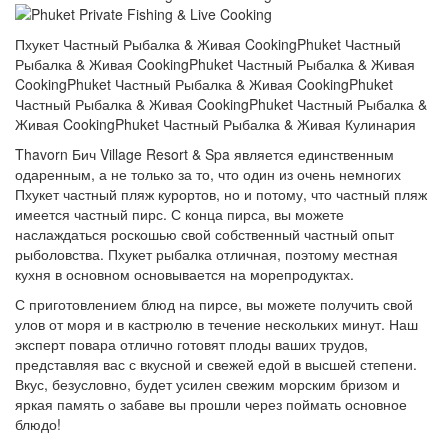
Пхукет Частный Рыбалка & Живая CookingPhuket Частный
Рыбалка & Живая CookingPhuket Частный Рыбалка & Живая
CookingPhuket Частный Рыбалка & Живая CookingPhuket
Частный Рыбалка & Живая CookingPhuket Частный Рыбалка &
Живая CookingPhuket Частный Рыбалка & Живая Кулинария
Thavorn Бич Village Resort & Spa является единственным
одаренным, а не только за то, что один из очень немногих
Пхукет частный пляж курортов, но и потому, что частный пляж
имеется частный пирс. С конца пирса, вы можете
наслаждаться роскошью свой собственный частный опыт
рыболовства. Пхукет рыбалка отличная, поэтому местная
кухня в основном основывается на морепродуктах.
С приготовлением блюд на пирсе, вы можете получить свой
улов от моря и в кастрюлю в течение нескольких минут. Наш
эксперт повара отлично готовят плоды ваших трудов,
представляя вас с вкусной и свежей едой в высшей степени.
Вкус, безусловно, будет усилен свежим морским бризом и
яркая память о забаве вы прошли через поймать основное
блюдо!